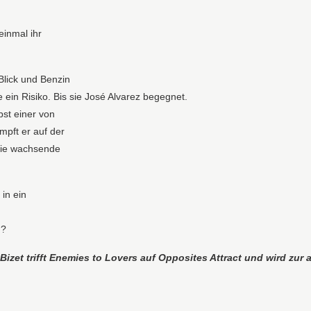
einmal ihr
Blick und Benzin
 ein Risiko. Bis sie José Alvarez begegnet.
lbst einer von
mpft er auf der
die wachsende
in ein
n?
izet trifft Enemies
to Lovers auf Opposites Attract und wird zu